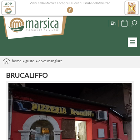
Vieni nella Marsica e scopri il cuore pulsante dell'Abruzzo
EN
home
▸ gusto
▸ dove mangiare
BRUCALIFFO