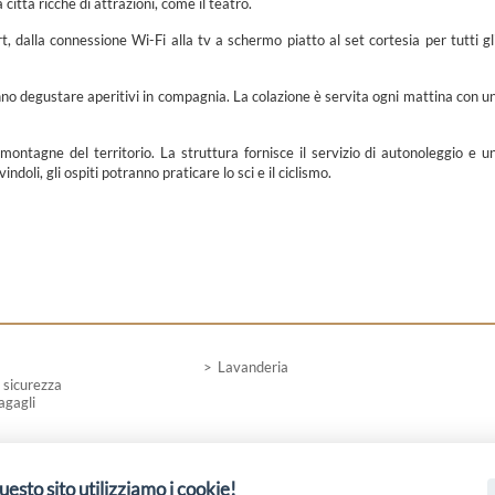
a città ricche di attrazioni, come il teatro.
 dalla connessione Wi-Fi alla tv a schermo piatto al set cortesia per tutti gl
nno degustare aperitivi in compagnia. La colazione è servita ogni mattina con u
montagne del territorio. La struttura fornisce il servizio di autonoleggio e u
doli, gli ospiti potranno praticare lo sci e il ciclismo.
Lavanderia
 sicurezza
agagli
uesto sito utilizziamo i cookie!