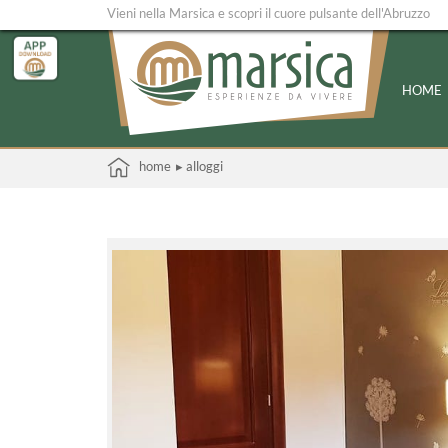
Vieni nella Marsica e scopri il cuore pulsante dell'Abruzzo
HOME
home
▸ alloggi