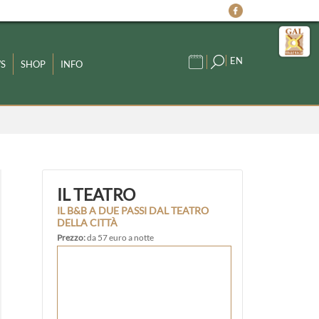
EN
S
SHOP
INFO
IL TEATRO
IL B&B A DUE PASSI DAL TEATRO
DELLA CITTÀ
Prezzo:
da 57 euro a notte