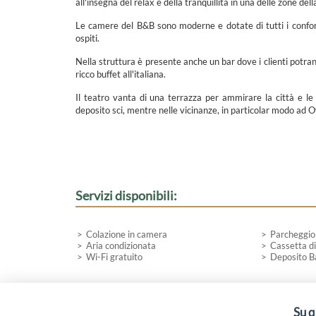
all'insegna del relax e della tranquillità in una delle zone dell
Le camere del B&B sono moderne e dotate di tutti i confort,
ospiti.
Nella struttura è presente anche un bar dove i clienti potra
ricco buffet all'italiana.
Il teatro vanta di una terrazza per ammirare la città e le 
deposito sci, mentre nelle vicinanze, in particolar modo ad Ovin
Servizi disponibili:
Colazione in camera
Parcheggio
Aria condizionata
Cassetta di
Wi-Fi gratuito
Deposito B
Su q