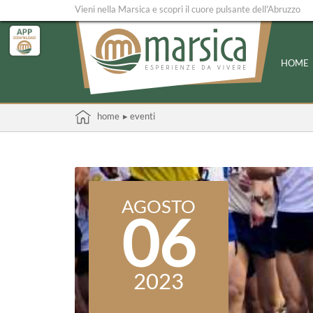
Vieni nella Marsica e scopri il cuore pulsante dell'Abruzzo
HOME
home
▸ eventi
AGOSTO
06
2023