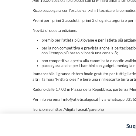
Alle 18:00 spazio ai più piccoli con la MiniStramanaforno ded
Ricco pacco gara con l’esclusiva t-shirt tecnica e la comodi
Premi per i primi 3 assoluti, i primi 3 di ogni categoria e per 
Novità di questa edizione:
premio per l’atleta più giovane e per l’atleta più anzian
per la non competitiva è prevista anche la partecipazi
con il tempo più basso, vincerà una cena x 3;
non competitiva aperta alla camminata e nordic walkin
pacco gara anche per i bambini con gadget, medaglia 
Immancabile il grande ristoro finale gratuito per tutti gli at
altri i famosi “Fritti Gioiesi” e bere una rinfrescante birra art
Raduno dalle 17:00 in Piazza della Repubblica, partenza Mi
Per info via email info@atleticalagos.it | via whatsapp 33
Iscrizioni su https://digitalrace.it/gare.php
Su q
“Attività cofinanziate dal PSR 2014/2020 Abruzzo - mis.