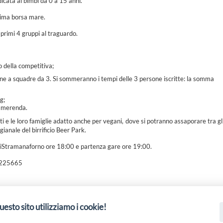
icata ai bimbi da 0 a 15 anni.
ssima borsa mare.
i primi 4 gruppi al traguardo.
o della competitiva;
one a squadre da 3. Si sommeranno i tempi delle 3 persone iscritte: la somma
g;
e merenda.
leti e le loro famiglie adatto anche per vegani, dove si potranno assaporare tra gl
igianale del birrificio Beer Park.
niStramanaforno ore 18:00 e partenza gare ore 19:00.
36225665
uesto sito utilizziamo i cookie!
 19 PSL La Terra dei M@rsi - Fondo FEASR; Sottomisura 19.2; Tipologia di inter