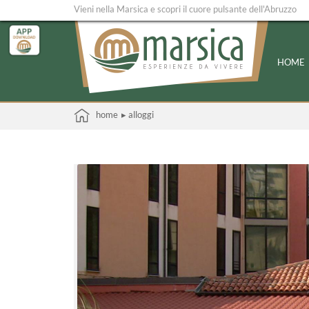
Vieni nella Marsica e scopri il cuore pulsante dell'Abruzzo
HOME
home
▸ alloggi