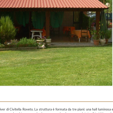
 River di Civitella Roveto. La struttura è formata da tre piani: una hall luminosa 