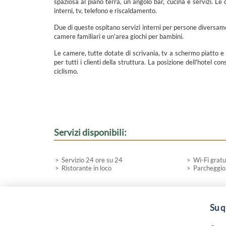
spaziosa al piano terra, un angolo bar, cucina e servizi. Le
interni, tv, telefono e riscaldamento.
Due di queste ospitano servizi interni per persone diversamen
camere familiari e un'area giochi per bambini.
Le camere, tutte dotate di scrivania, tv a schermo piatto e 
per tutti i clienti della struttura. La posizione dell'hotel con
ciclismo.
Servizi disponibili:
Servizio 24 ore su 24
Wi-Fi gratu
Ristorante in loco
Parcheggio
Su q
“Attività cofinanziate dal PSR 2014/2020 Abruzzo - mis.