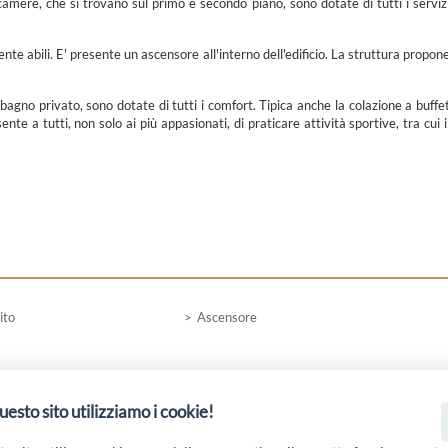
 camere, che si trovano sul primo e secondo piano, sono dotate di tutti i serviz
te abili. E' presente un ascensore all'interno dell'edificio. La struttura propon
bagno privato, sono dotate di tutti i comfort. Tipica anche la colazione a buffe
sente a tutti, non solo ai più appasionati, di praticare attività sportive, tra cui i
ito
Ascensore
uesto sito utilizziamo i cookie!
 19 PSL La Terra dei M@rsi - Fondo FEASR; Sottomisura 19.2; Tipologia di inter