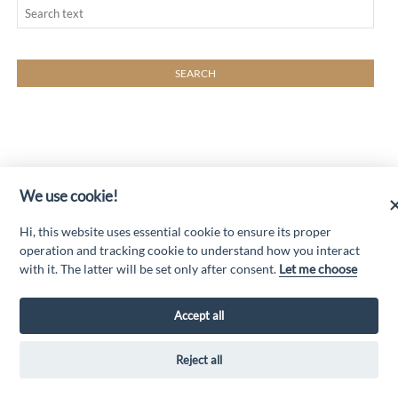
We use cookie!
“Attività cofinanziate dal PSR 2014/2020 Abruzzo - mis. 19 PSL La Terra dei
M@rsi - Fondo FEASR; Sottomisura 19.2; Tipologia di intervento 19.2.1
“Turismo sostenibile”; Sottointervento cod. 19.2.1.MA3.18 – Progetto
Hi, this website uses essential cookie to ensure its proper
“Innovazione nel turismo per i servizi e la qualità della vita”
operation and tracking cookie to understand how you interact
with it. The latter will be set only after consent.
Let me choose
Accept all
GAL MARSICA Via XX Settembre, 51 - 67051 Avezzano (AQ) -
www.galmarsica.it
Privacy Policy
Reject all