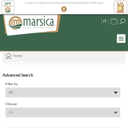
Come into Marsica and discover the beating heart of Abruzzo
IT
home
Advanced Search
Filter by
Choose