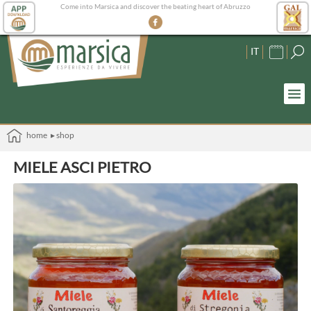
Come into Marsica and discover the beating heart of Abruzzo
IT
home
▸ shop
MIELE ASCI PIETRO